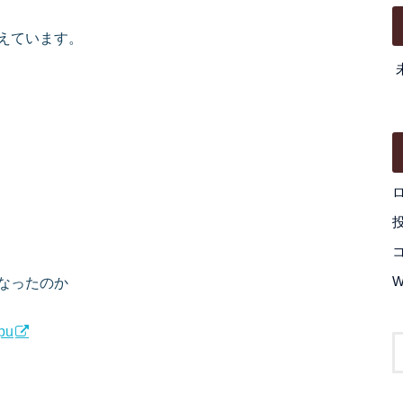
えています。
なったのか
W
fpu