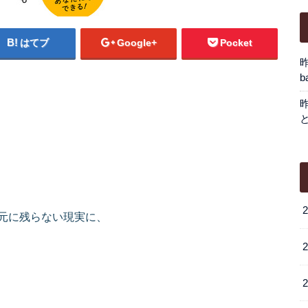
はてブ
Google+
Pocket
b
元に残らない現実に、