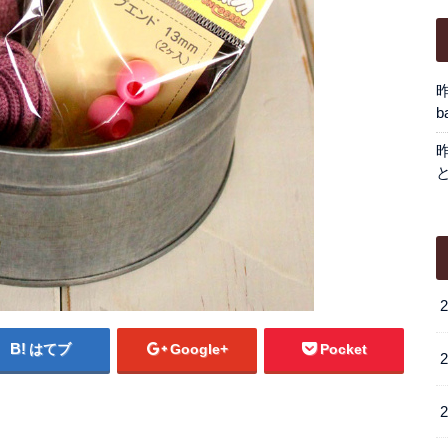
b
はてブ
Google+
Pocket