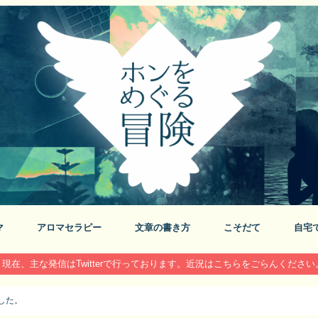
マ
アロマセラピー
文章の書き方
こそだて
自宅
現在、主な発信はTwitterで行っております。近況はこちらをごらんください
した。