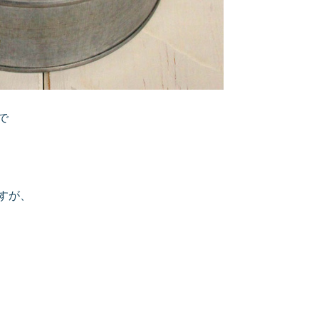
で
すが、