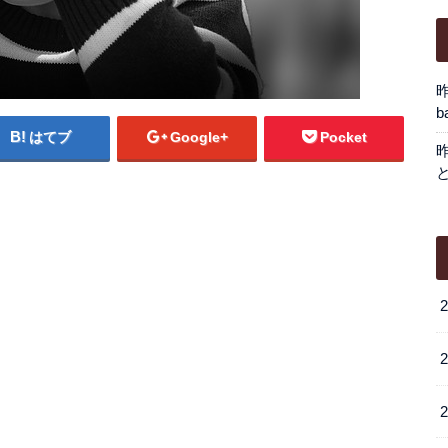
b
はてブ
Google+
Pocket