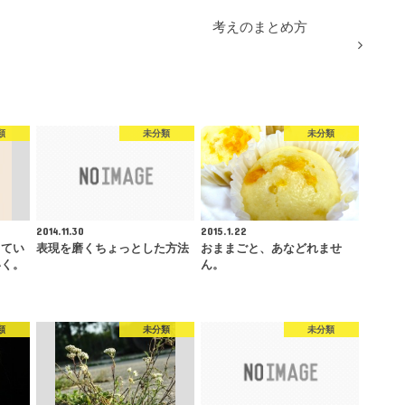
考えのまとめ方
類
未分類
未分類
2014.11.30
2015.1.22
ってい
表現を磨くちょっとした方法
おままごと、あなどれませ
いく。
ん。
類
未分類
未分類